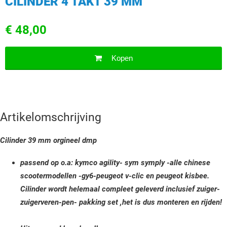
CILINDER 4 TAKT 39 MM
€ 48,00
Kopen
Artikelomschrijving
Cilinder 39 mm orgineel dmp
passend op o.a: kymco agility- sym symply -alle chinese
scootermodellen -gy6-peugeot v-clic en peugeot kisbee.
Cilinder wordt helemaal compleet geleverd inclusief zuiger-
zuigerveren-pen- pakking set ,het is dus monteren en rijden!