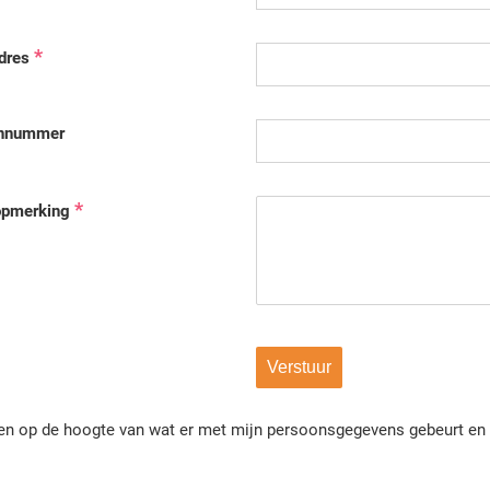
*
dres
onnummer
*
opmerking
Verstuur
ben op de hoogte van wat er met mijn persoonsgegevens gebeurt e