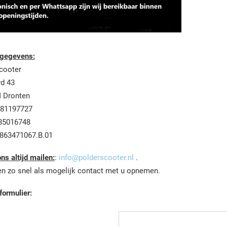
gegevens:
cooter
d 43
 Dronten
681197727
85016748
863471067.B.01
ns altijd mailen:
:
info@polderscooter.nl
.
len zo snel als mogelijk contact met u opnemen.
formulier: