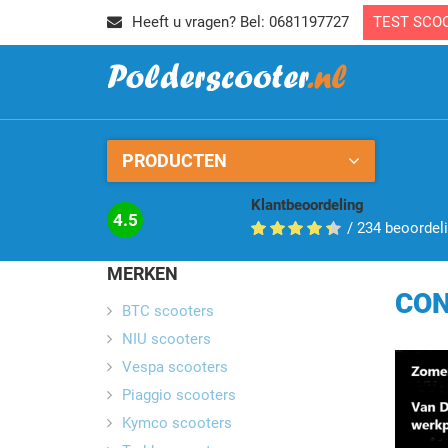
Heeft u vragen? Bel: 0681197727
TEST SCO
PRODUCTEN
Klantbeoordeling
4.5
/
234
beoordel
MERKEN
CO
BTC scooters
NIU scooters
Vespa scooters
Piaggio scooters
Kymco scooters