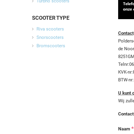
Turbho scooters
SCOOTER TYPE
Riva scooters
Contact
Snorscooters
Polders
Bromscooters
de Noor
8251GM
Telnr:0
KVK-nr:
BTW-nr:
U kunt o
Wij zul
Contact
*
Naam