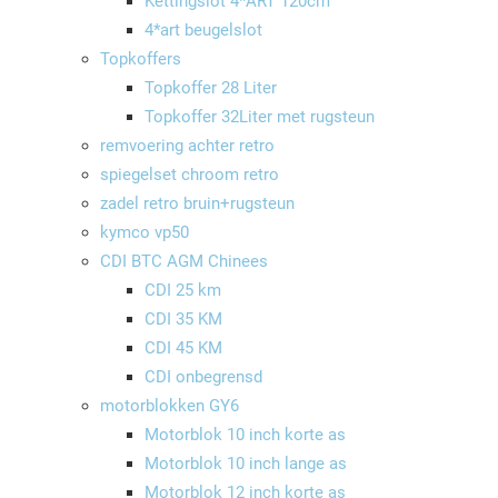
Kettingslot 4*ART 120cm
4*art beugelslot
Topkoffers
Topkoffer 28 Liter
Topkoffer 32Liter met rugsteun
remvoering achter retro
spiegelset chroom retro
zadel retro bruin+rugsteun
kymco vp50
CDI BTC AGM Chinees
CDI 25 km
CDI 35 KM
CDI 45 KM
CDI onbegrensd
motorblokken GY6
Motorblok 10 inch korte as
Motorblok 10 inch lange as
Motorblok 12 inch korte as