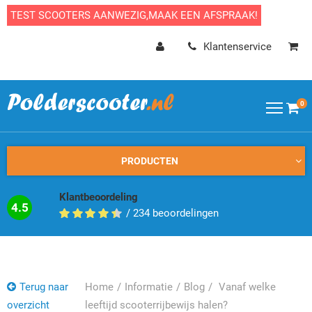
TEST SCOOTERS AANWEZIG,MAAK EEN AFSPRAAK!
Klantenservice
0
PRODUCTEN
Klantbeoordeling
4.5
/
234
beoordelingen
Terug naar
Home
Informatie
Blog
Vanaf welke
overzicht
leeftijd scooterrijbewijs halen?