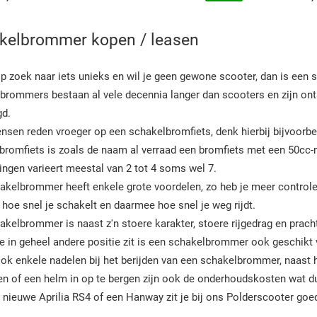
kelbrommer kopen / leasen
op zoek naar iets unieks en wil je geen gewone scooter, dan is een 
brommers bestaan al vele decennia langer dan scooters en zijn ont
gd.
nsen reden vroeger op een schakelbromfiets, denk hierbij bijvoorbe
bromfiets is zoals de naam al verraad een bromfiets met een 50c
ingen varieert meestal van 2 tot 4 soms wel 7.
kelbrommer heeft enkele grote voordelen, zo heb je meer controle ov
hoe snel je schakelt en daarmee hoe snel je weg rijdt.
akelbrommer is naast z'n stoere karakter, stoere rijgedrag en prach
e in geheel andere positie zit is een schakelbrommer ook geschikt
ook enkele nadelen bij het berijden van een schakelbrommer, naast h
en of een helm in op te bergen zijn ook de onderhoudskosten wat du
 nieuwe Aprilia RS4 of een Hanway zit je bij ons Polderscooter goe