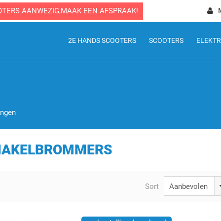
OTERS AANWEZIG,MAAK EEN AFSPRAAK!
2E HANDS SCOOTERS
SCOOTERS
ELEKTR
ingen
HAKELBROMMERS
Sort