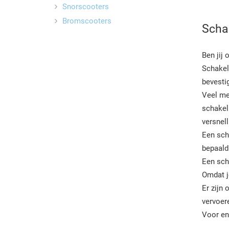
Snorscooters
Bromscooters
Scha
Ben jij 
Schakel
bevesti
Veel me
schakel
versnell
Een scha
bepaald 
Een sch
Omdat j
Er zijn 
vervoer
Voor en