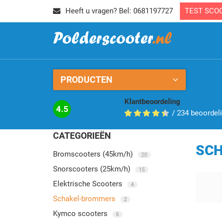
Heeft u vragen? Bel: 0681197727
TEST SCO
PRODUCTEN
Klantbeoordeling
4.5
/
234
beoordel
CATEGORIEËN
SC
Bromscooters (45km/h)
20
Snorscooters (25km/h)
15
Elektrische Scooters
4
Schakel-brommers
2
Kymco scooters
6