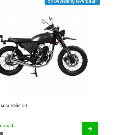
op bestelling leverbaar!
scrambler 50
orraad
00