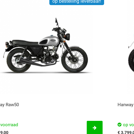
op bestelling leverbaar!
ay Raw50
Hanway 
 voorraad
op vo
99,00
€ 3.799,