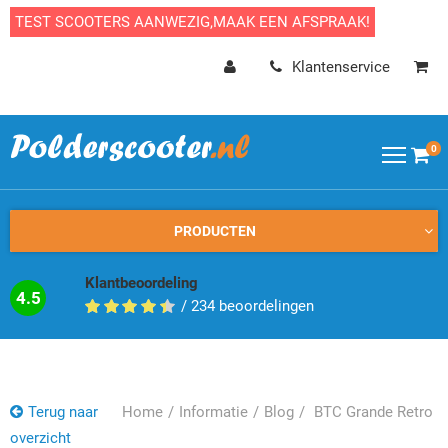
TEST SCOOTERS AANWEZIG,MAAK EEN AFSPRAAK!
Klantenservice
0
PRODUCTEN
Klantbeoordeling
4.5
/
234
beoordelingen
Terug naar
Home
Informatie
Blog
BTC Grande Retro
overzicht