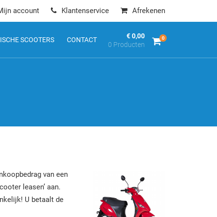
Mijn account
Klantenservice
Afrekenen
€ 0,00
0
ISCHE SCOOTERS
CONTACT
0 Producten
aankoopbedrag van een
cooter leasen’ aan.
kelijk! U betaalt de