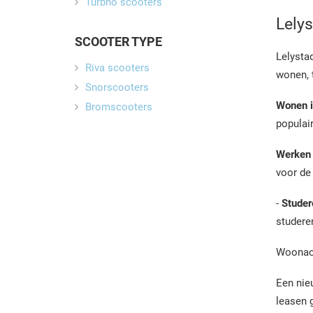
Turbho scooters
Lelys
SCOOTER TYPE
Lelystad
Riva scooters
wonen, 
Snorscooters
Wonen i
Bromscooters
populai
Werken 
voor de 
-
Studer
studeren
Woonach
Een nie
leasen 