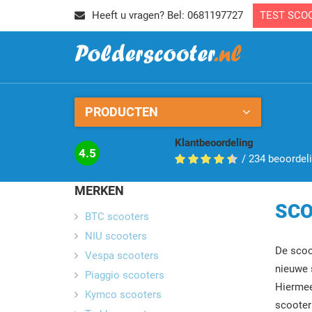
Heeft u vragen? Bel: 0681197727
TEST SCO
PRODUCTEN
Klantbeoordeling
4.5
/
234
beoordel
MERKEN
SCO
BTC scooters
NIU scooters
De scoo
Vespa scooters
nieuwe 
Piaggio scooters
Hiermee
Kymco scooters
scooter