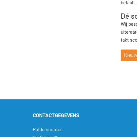
betaalt.
Dé sc
Wij bes
uiteraar
takt sc
Nieuwe
CONTACTGEGEVENS
Polderscooter