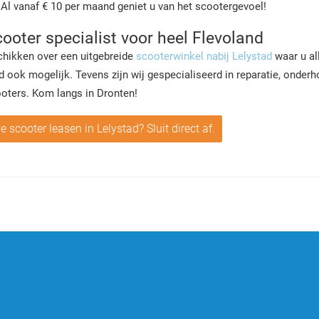
 Al vanaf € 10 per maand geniet u van het scootergevoel!
ooter specialist voor heel Flevoland
chikken over een uitgebreide
scooterwinkel nabij Lelystad
waar u al
d ook mogelijk. Tevens zijn wij gespecialiseerd in reparatie, onder
ooters. Kom langs in Dronten!
 scooter leasen in Lelystad? Sluit direct af.