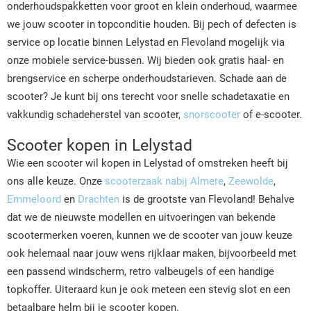
onderhoudspakketten voor groot en klein onderhoud, waarmee
we jouw scooter in topconditie houden. Bij pech of defecten is
service op locatie binnen Lelystad en Flevoland mogelijk via
onze mobiele service-bussen. Wij bieden ook gratis haal- en
brengservice en scherpe onderhoudstarieven.
Schade aan de
scooter? Je kunt bij ons terecht voor snelle schadetaxatie en
vakkundig schadeherstel van scooter,
snorscooter
of e-scooter.
Scooter kopen in Lelystad
Wie een scooter wil kopen in Lelystad of omstreken heeft bij
ons alle keuze. Onze
scooterzaak nabij Almere
,
Zeewolde
,
Emmeloord
en
Drachten
is de grootste van Flevoland! Behalve
dat we de nieuwste modellen en uitvoeringen van bekende
scootermerken voeren, kunnen we de scooter van jouw keuze
ook helemaal naar jouw wens rijklaar maken, bijvoorbeeld met
een passend windscherm, retro valbeugels of een handige
topkoffer. Uiteraard kun je ook meteen een stevig slot en een
betaalbare helm bij je scooter kopen.