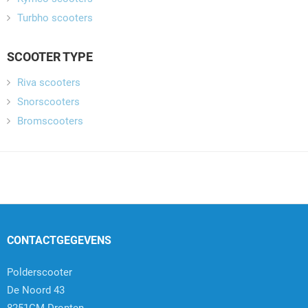
Turbho scooters
SCOOTER TYPE
Riva scooters
Snorscooters
Bromscooters
CONTACTGEGEVENS
Polderscooter
De Noord 43
8251GM Dronten