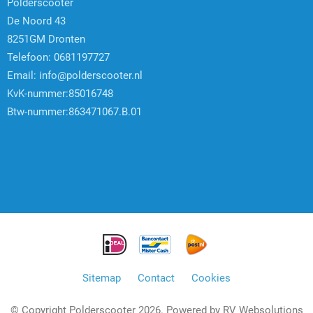
Polderscooter
De Noord 43
8251GM Dronten
Telefoon: 0681197727
Email:
info@polderscooter.nl
KvK-nummer:85016748
Btw-nummer:863471067.B.01
Sitemap
Contact
Cookies
© Copyright Polderscooter 2026. Powered by
RV Websolutions