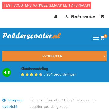
TEST SCOOTERS AANWEZIG,MAAK EEN AFSPRAAK!
Klantenservice
0
PRODUCTEN
Klantbeoordeling
4.5
/
234
beoordelingen
Terug naar
Home
Informatie
Blog
Monasso e-
overzicht
scooter voordelig kopen