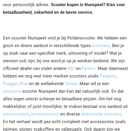
voor persoonlijk advies.
Scooter kopen in Nunspeet? Kies voor
betaalbaarheid, zekerheid en de beste service.
Een scooter Nunspeet vind je bij Polderscooter. We hebben een
groot en divers aanbod in verschillende types
scooters
. Ben je
op zoek naar een specifiek merk, uitvoering of model? Wat je
wensen ook zijn, bij ons word je op je wenken bediend. We zijn
officieel dealer van onder andere
NIU
en
Kymco
. Maar daarnaast
hebben we nog veel meer merken scooters zoals
Peugeot
,
Piaggio
,
Riva
en de welbekende
Vespa
. Maar wil je een
occasion
scooter Nunspeet dan kan dat natuurlijk ook. En dat
alles tegen uiterst scherpe en betaalbare prijzen. Om het nog
makkelijker, of juist moeilijker, te maken bestaat ons aanbod uit
snorscooters
,
bromscooters
en diverse
elektrische scooters
.
En het verhaal wordt pas echt compleet met accessoires zoals
helmen, sloten, topkoffers en valbeugels. Ook daarin zijn we