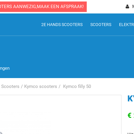
OTERS AANWEZIG,MAAK EEN AFSPRAAK!
2E HANDS SCOOTERS
SCOOTERS
ELEKTR
ingen
Scooters
Kymco scooters
Kymco filly 50
K
€