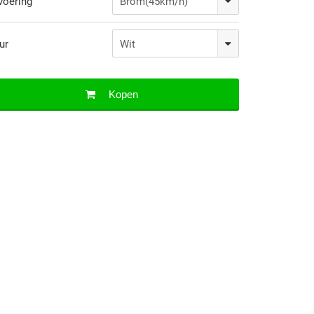
voering
ur
Kopen