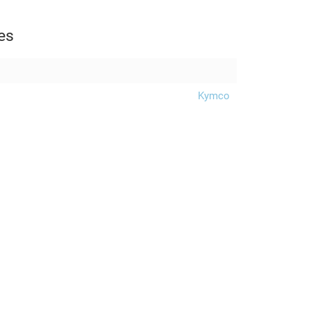
es
Kymco