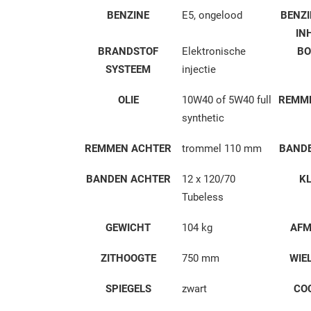
BENZINE
E5, ongelood
BENZ
IN
BRANDSTOF
Elektronische
BO
SYSTEEM
injectie
OLIE
10W40 of 5W40 full
REMM
synthetic
REMMEN ACHTER
trommel 110 mm
BAND
BANDEN ACHTER
12 x 120/70
K
Tubeless
GEWICHT
104 kg
AFM
ZITHOOGTE
750 mm
WIE
SPIEGELS
zwart
CO