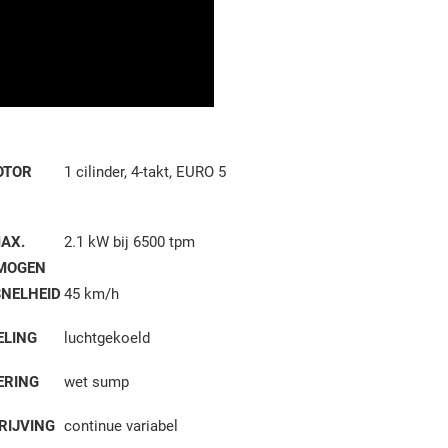
OTOR
1 cilinder, 4-takt, EURO 5
AX.
2.1 kW bij 6500 tpm
MOGEN
SNELHEID
45 km/h
ELING
luchtgekoeld
ERING
wet sump
RIJVING
continue variabel