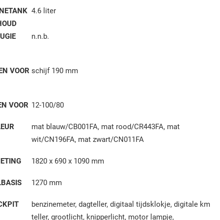
INETANK
4.6 liter
HOUD
UGIE
n.n.b.
EN VOOR
schijf 190 mm
EN VOOR
12-100/80
LEUR
mat blauw/CB001FA, mat rood/CR443FA, mat
wit/CN196FA, mat zwart/CN011FA
ETING
1820 x 690 x 1090 mm
LBASIS
1270 mm
CKPIT
benzinemeter, dagteller, digitaal tijdsklokje, digitale km
teller, grootlicht, knipperlicht, motor lampje,