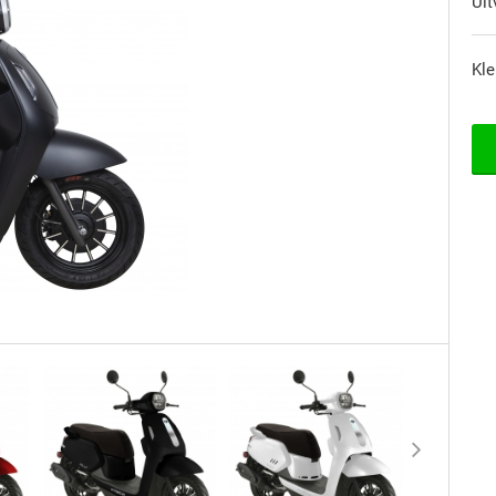
Uit
Kle