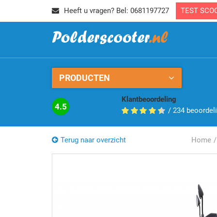
Heeft u vragen? Bel: 0681197727
TEST SCO
PRODUCTEN
Klantbeoordeling
4.5
/
234
beoordel
Terug naar overzicht
Home