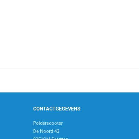
CONTACTGEGEVENS
Polderscooter
De Noord 43