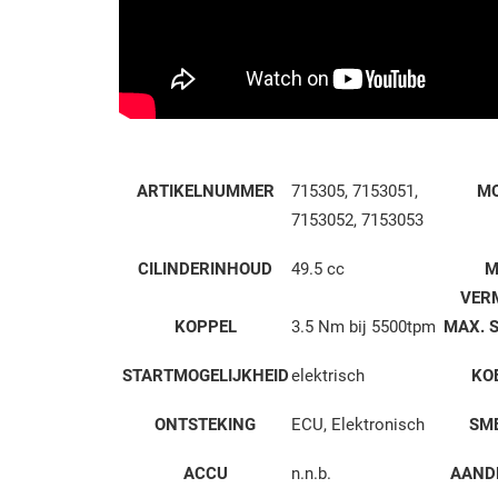
ARTIKELNUMMER
715305, 7153051,
M
7153052, 7153053
CILINDERINHOUD
49.5 cc
M
VER
KOPPEL
3.5 Nm bij 5500tpm
MAX. 
STARTMOGELIJKHEID
elektrisch
KO
ONTSTEKING
ECU, Elektronisch
SM
ACCU
n.n.b.
AAND