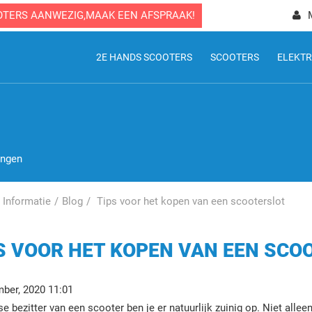
OTERS AANWEZIG,MAAK EEN AFSPRAAK!
2E HANDS SCOOTERS
SCOOTERS
ELEKTR
ingen
Informatie
Blog
Tips voor het kopen van een scooterslot
S VOOR HET KOPEN VAN EEN SCO
ber, 2020 11:01
se bezitter van een scooter ben je er natuurlijk zuinig op. Niet al