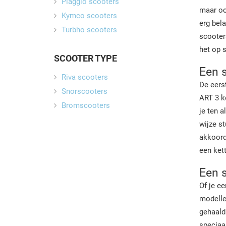
Piaggio scooters
maar oo
Kymco scooters
erg bel
Turbho scooters
scooter
het op s
SCOOTER TYPE
Een 
Riva scooters
De eers
Snorscooters
ART 3 k
Bromscooters
je ten 
wijze s
akkoord
een ket
Een s
Of je ee
modelle
gehaald
speciaal