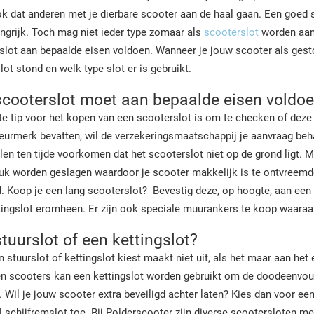
k dat anderen met je dierbare scooter aan de haal gaan. Een goed s
angrijk. Toch mag niet ieder type zomaar als
scooterslot
worden aan
slot aan bepaalde eisen voldoen. Wanneer je jouw scooter als gestol
lot stond en welk type slot er is gebruikt.
scooterslot moet aan bepaalde eisen voldo
te tip voor het kopen van een scooterslot is om te checken of dez
eurmerk bevatten, wil de verzekeringsmaatschappij je aanvraag beha
allen ten tijde voorkomen dat het scooterslot niet op de grond ligt
tuk worden geslagen waardoor je scooter makkelijk is te ontvreemd
. Koop je een lang scooterslot? Bevestig deze, op hoogte, aan een 
tingslot eromheen. Er zijn ook speciale muurankers te koop waaraa
tuurslot of een kettingslot?
n stuurslot of kettingslot kiest maakt niet uit, als het maar aan he
n scooters kan een kettingslot worden gebruikt om de doodeenvoud
. Wil je jouw scooter extra beveiligd achter laten? Kies dan voor e
 schijfremslot toe. Bij Polderscooter zijn diverse scootersloten me