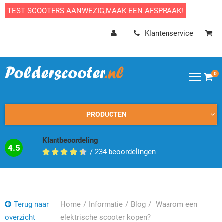
TEST SCOOTERS AANWEZIG,MAAK EEN AFSPRAAK!
Klantenservice
0
PRODUCTEN
Klantbeoordeling
4.5
/
234
beoordelingen
Terug naar
Home
Informatie
Blog
Waarom een
overzicht
elektrische scooter kopen?