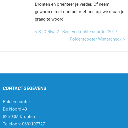
Dronten en oriënteer je verder. Of neem
gewoon direct contact met ons op, we staan je
graag te woord!
< BTC Riva 2 - Best verkochte scooter 2017
Polderscooter Wintercheck >
CONTACTGEGEVENS
Polderscooter
De Noord 43
8251GM Dronten
Telefoon: 0681197727