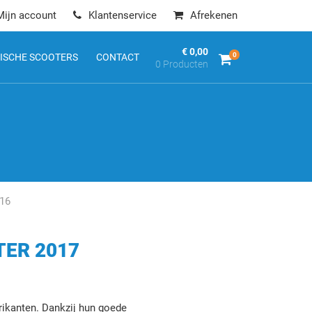
Mijn account
Klantenservice
Afrekenen
€ 0,00
0
ISCHE SCOOTERS
CONTACT
0 Producten
016
TER 2017
rikanten. Dankzij hun goede