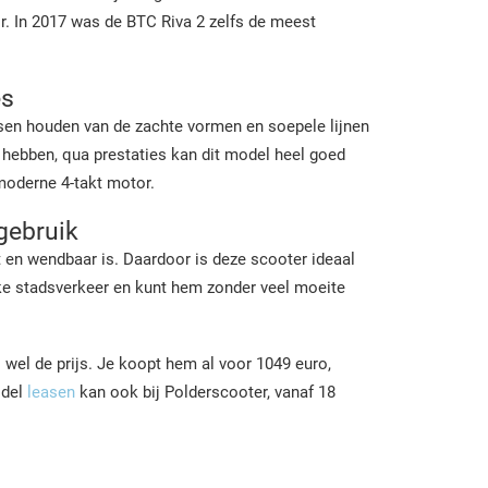
air. In 2017 was de BTC Riva 2 zelfs de meest
es
nsen houden van de zachte vormen en soepele lijnen
k hebben, qua prestaties kan dit model heel goed
moderne 4-takt motor.
gebruik
ht en wendbaar is. Daardoor is deze scooter ideaal
ke stadsverkeer en kunt hem zonder veel moeite
wel de prijs. Je koopt hem al voor 1049 euro,
odel
leasen
kan ook bij Polderscooter, vanaf 18