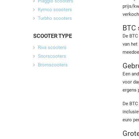
Piaggio scooters
prijs/kw
Kymco scooters
verkoch
Turbho scooters
BTC s
SCOOTER TYPE
De BTC 
van het 
Riva scooters
meedoen
Snorscooters
Gebru
Bromscooters
Een ande
voor da
ergens 
De BTC 
inclusie
euro pe
Grot