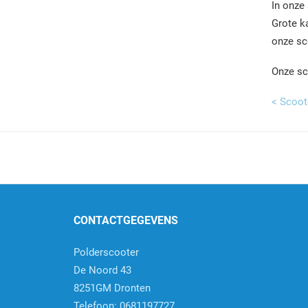
In onze
Grote k
onze sc
Onze sc
< Scoote
CONTACTGEGEVENS
Polderscooter
De Noord 43
8251GM Dronten
Telefoon: 0681197727