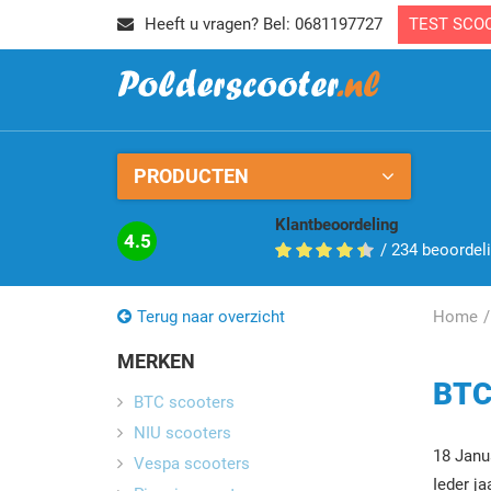
Heeft u vragen? Bel: 0681197727
TEST SCO
PRODUCTEN
Klantbeoordeling
4.5
/
234
beoordel
Terug naar overzicht
Home
MERKEN
BTC
BTC scooters
NIU scooters
18 Janu
Vespa scooters
Ieder j