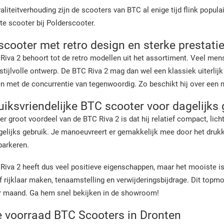
aliteitverhouding zijn de scooters van BTC al enige tijd flink popul
te scooter bij Polderscooter.
cooter met retro design en sterke prestati
Riva 2 behoort tot de retro modellen uit het assortiment. Veel me
stijlvolle ontwerp. De BTC Riva 2 mag dan wel een klassiek uiterlij
 met de concurrentie van tegenwoordig. Zo beschikt hij over een 
iksvriendelijke BTC scooter voor dagelijks 
r groot voordeel van de BTC Riva 2 is dat hij relatief compact, lic
gelijks gebruik. Je manoeuvreert er gemakkelijk mee door het druk
parkeren.
Riva 2 heeft dus veel positieve eigenschappen, maar het mooiste is 
f rijklaar maken, tenaamstelling en verwijderingsbijdrage. Dit topm
r maand. Ga hem snel bekijken in de showroom!
e voorraad BTC Scooters in Dronten