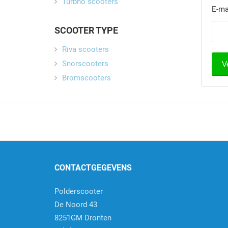
Turbho scooters
E-ma
SCOOTER TYPE
Riva scooters
Snorscooters
Bromscooters
CONTACTGEGEVENS
Polderscooter
De Noord 43
8251GM Dronten