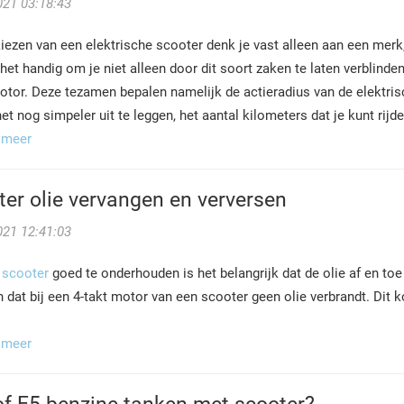
021 03:18:43
kiezen van een elektrische scooter denk je vast alleen aan een merk, k
het handig om je niet alleen door dit soort zaken te laten verblind
otor. Deze tezamen bepalen namelijk de actieradius van de elektrisc
et nog simpeler uit te leggen, het aantal kilometers dat je kunt rijde
 meer
er olie vervangen en verversen
021 12:41:03
n
scooter
goed te onderhouden is het belangrijk dat de olie af en to
 dat bij een 4-takt motor van een scooter geen olie verbrandt. Dit 
 meer