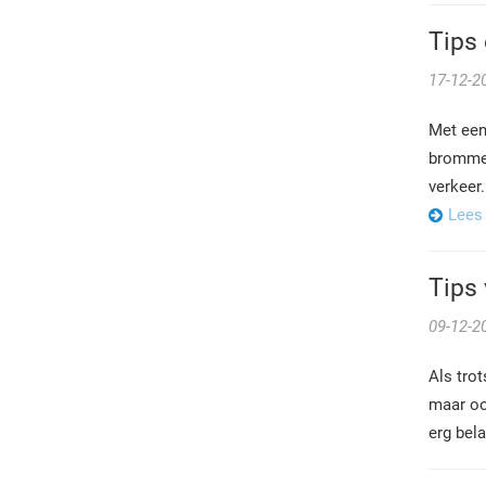
Tips 
17-12-2
Met een 
brommer
verkeer.
Lees
Tips 
09-12-2
Als trot
maar oo
erg bel