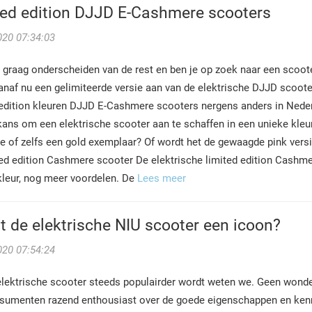
ted edition DJJD E-Cashmere scooters
020 07:34:03
 je graag onderscheiden van de rest en ben je op zoek naar een sco
 vanaf nu een gelimiteerde versie aan van de elektrische DJJD scoot
 edition kleuren DJJD E-Cashmere scooters nergens anders in Nederl
ans om een elektrische scooter aan te schaffen in een unieke kleur. Z
ue of zelfs een gold exemplaar? Of wordt het de gewaagde pink versi
ted edition Cashmere scooter
De elektrische limited edition Cashm
kleur, nog meer voordelen. De
Lees meer
 de elektrische NIU scooter een icoon?
020 07:54:24
lektrische scooter steeds populairder wordt weten we. Geen wonder: 
nsumenten razend enthousiast over de goede eigenschappen en kenm