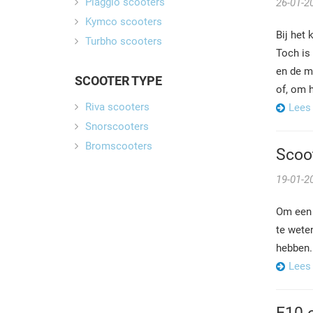
Piaggio scooters
26-01-2
Kymco scooters
Bij het 
Turbho scooters
Toch is 
en de m
SCOOTER TYPE
of, om h
Riva scooters
Lees
Snorscooters
Bromscooters
Scoot
19-01-2
Om ee
te weten
hebben.
Lees