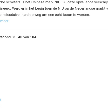
sche scooters is het Chinese merk NIU. Bij deze opvallende verschij
neerd. Werd er in het begin toen de NIU op de Nederlandse markt 
elheidsduivel hard op weg om een echt icoon te worden.
 meer
etoond
31–40
van
104
0
1