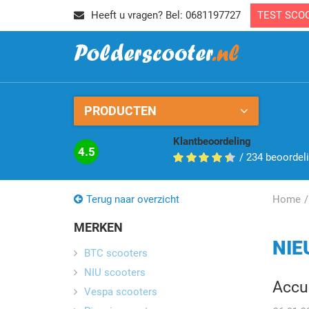
Heeft u vragen? Bel: 0681197727
TEST SCO
PRODUCTEN
Klantbeoordeling
4.5
/
234
beoordel
Terug naar overzicht
Home
MERKEN
NIE
BTC scooters
NIU scooters
Accu 
Vespa scooters