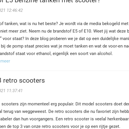
of E5 benzine tanken met scooter?
021 12:46:42
of tanken, wat is nu het beste? Je wordt via de media bekogeld m
 niet meer ziet. Neem nu de brandstof E5 of E10. Weet jij wat deze
E” voor staat? In deze blog proberen we je dat op een duidelijke mani
 bij de pomp staat precies wat je moet tanken en wat de voor-en nad
randstof staat voor ethanol, eigenlijk een soort van alcohol.
 meer
 retro scooters
021 11:37:41
 scooters zijn momenteel erg populair. Dit model scooters doet denk
 terug van weggeweest. De retro scooters die nu favoriet zijn hebbe
abeler dan hun voorgangers. Een retro scooter is veelal herkenbaar
n de top 3 van onze retro scooters voor je op een rijtje gezet.