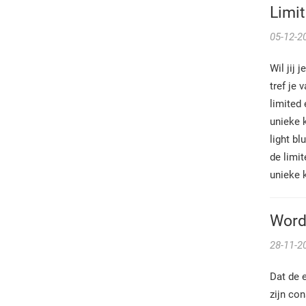
Limi
05-12-2
Wil jij
tref je
limited
unieke k
light bl
de limi
unieke 
Wordt
28-11-2
Dat de e
zijn co