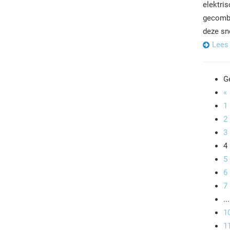
elektri
gecombi
deze sn
Lees
G
«
1
2
3
4
5
6
7
...
1
1