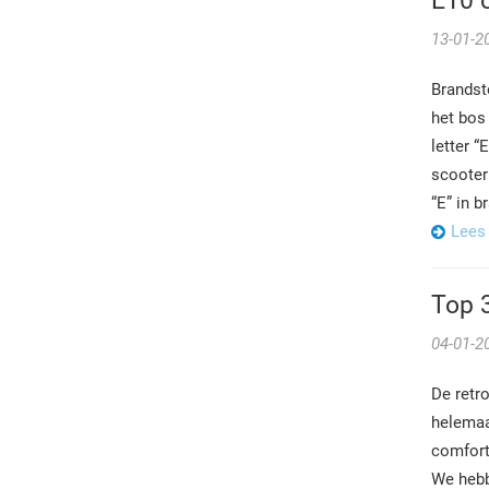
E10 
13-01-2
Brandst
het bos
letter “
scooter
“E” in b
Lees
Top 3
04-01-2
De retro
helemaal
comfort
We hebbe