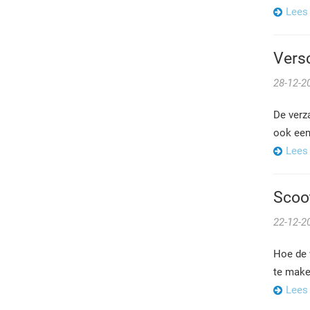
Lees
Versc
28-12-2
De verz
ook een 
Lees
Scoo
22-12-2
Hoe de 
te maken
Lees