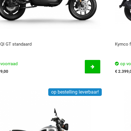
QI GT standaard
Kymco fi
 voorraad
op vo
99,00
€ 2.399,
op bestelling leverbaar!