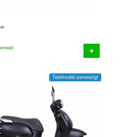
km
orraad
Testmodel aanwezig!