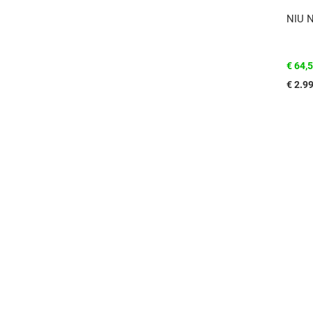
NIU 
€ 64,
€ 2.9