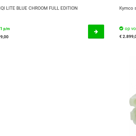
NQI LITE BLUE CHROOM FULL EDITION
Kymco s
op vo
51
p/m
€ 2.899,
99,00