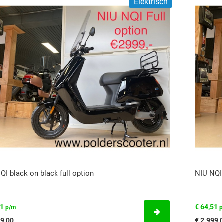
Elektrisch
QI black on black full option
NIU NQI
51
€ 64,51
p/m
99,00
€ 2.999,