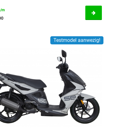
p/m
00
Testmodel aanwezig!