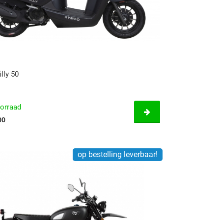
lly 50
orraad
00
op bestelling leverbaar!