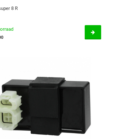
uper 8 R
orraad
00